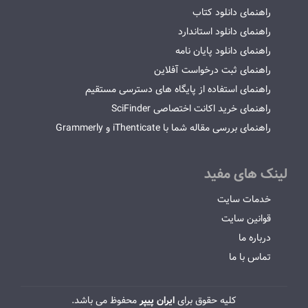
راهنمای دانلود کتاب
راهنمای دانلود استاندارد
راهنمای دانلود پایان نامه
راهنمای ثبت درخواست آفلاین
راهنمای استفاده از پایگاه های دسترسی مستقیم
راهنمای خرید اکانت اختصاصی SciFinder
راهنمای بررسی مقاله شما با iThenticate و Grammerly
لینک های مفید
خدمات سایت
قوانین سایت
درباره ما
تماس با ما
کلیه حقوق برای
ایران پیپر
محفوظ می باشد.