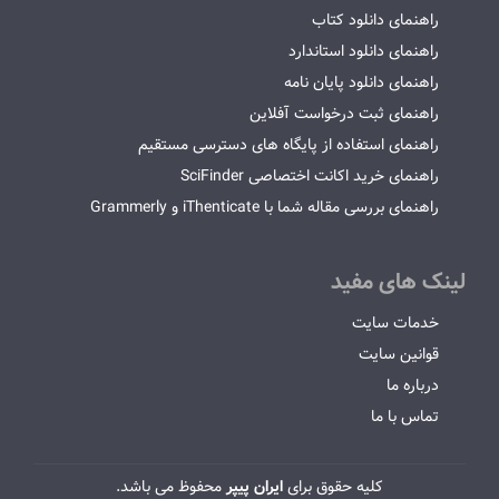
راهنمای دانلود کتاب
راهنمای دانلود استاندارد
راهنمای دانلود پایان نامه
راهنمای ثبت درخواست آفلاین
راهنمای استفاده از پایگاه های دسترسی مستقیم
راهنمای خرید اکانت اختصاصی SciFinder
راهنمای بررسی مقاله شما با iThenticate و Grammerly
لینک های مفید
خدمات سایت
قوانین سایت
درباره ما
تماس با ما
کلیه حقوق برای
ایران پیپر
محفوظ می باشد.