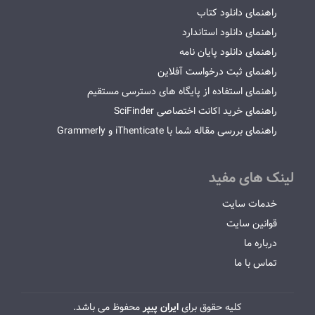
راهنمای دانلود کتاب
راهنمای دانلود استاندارد
راهنمای دانلود پایان نامه
راهنمای ثبت درخواست آفلاین
راهنمای استفاده از پایگاه های دسترسی مستقیم
راهنمای خرید اکانت اختصاصی SciFinder
راهنمای بررسی مقاله شما با iThenticate و Grammerly
لینک های مفید
خدمات سایت
قوانین سایت
درباره ما
تماس با ما
کلیه حقوق برای
ایران پیپر
محفوظ می باشد.