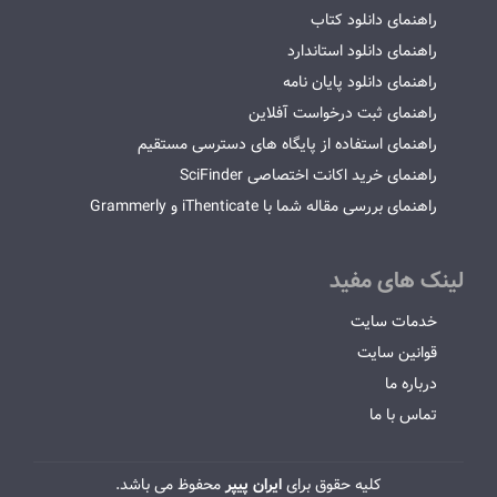
راهنمای دانلود کتاب
راهنمای دانلود استاندارد
راهنمای دانلود پایان نامه
راهنمای ثبت درخواست آفلاین
راهنمای استفاده از پایگاه های دسترسی مستقیم
راهنمای خرید اکانت اختصاصی SciFinder
راهنمای بررسی مقاله شما با iThenticate و Grammerly
لینک های مفید
خدمات سایت
قوانین سایت
درباره ما
تماس با ما
کلیه حقوق برای
ایران پیپر
محفوظ می باشد.