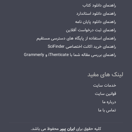
راهنمای دانلود کتاب
راهنمای دانلود استاندارد
راهنمای دانلود پایان نامه
راهنمای ثبت درخواست آفلاین
راهنمای استفاده از پایگاه های دسترسی مستقیم
راهنمای خرید اکانت اختصاصی SciFinder
راهنمای بررسی مقاله شما با iThenticate و Grammerly
لینک های مفید
خدمات سایت
قوانین سایت
درباره ما
تماس با ما
کلیه حقوق برای
ایران پیپر
محفوظ می باشد.