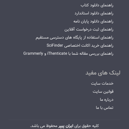
راهنمای دانلود کتاب
راهنمای دانلود استاندارد
راهنمای دانلود پایان نامه
راهنمای ثبت درخواست آفلاین
راهنمای استفاده از پایگاه های دسترسی مستقیم
راهنمای خرید اکانت اختصاصی SciFinder
راهنمای بررسی مقاله شما با iThenticate و Grammerly
لینک های مفید
خدمات سایت
قوانین سایت
درباره ما
تماس با ما
کلیه حقوق برای
ایران پیپر
محفوظ می باشد.