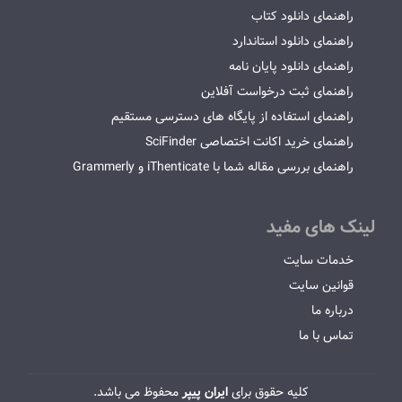
راهنمای دانلود کتاب
راهنمای دانلود استاندارد
راهنمای دانلود پایان نامه
راهنمای ثبت درخواست آفلاین
راهنمای استفاده از پایگاه های دسترسی مستقیم
راهنمای خرید اکانت اختصاصی SciFinder
راهنمای بررسی مقاله شما با iThenticate و Grammerly
لینک های مفید
خدمات سایت
قوانین سایت
درباره ما
تماس با ما
کلیه حقوق برای
ایران پیپر
محفوظ می باشد.