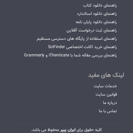
راهنمای دانلود کتاب
راهنمای دانلود استاندارد
راهنمای دانلود پایان نامه
راهنمای ثبت درخواست آفلاین
راهنمای استفاده از پایگاه های دسترسی مستقیم
راهنمای خرید اکانت اختصاصی SciFinder
راهنمای بررسی مقاله شما با iThenticate و Grammerly
لینک های مفید
خدمات سایت
قوانین سایت
درباره ما
تماس با ما
کلیه حقوق برای
ایران پیپر
محفوظ می باشد.