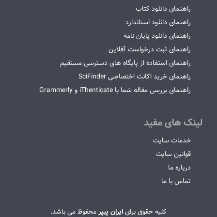
راهنمای دانلود کتاب
راهنمای دانلود استاندارد
راهنمای دانلود پایان نامه
راهنمای ثبت درخواست آفلاین
راهنمای استفاده از پایگاه های دسترسی مستقیم
راهنمای خرید اکانت اختصاصی SciFinder
راهنمای بررسی مقاله شما با iThenticate و Grammerly
لینک های مفید
خدمات سایت
قوانین سایت
درباره ما
تماس با ما
کلیه حقوق برای
ایران پیپر
محفوظ می باشد.