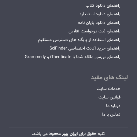
راهنمای دانلود کتاب
راهنمای دانلود استاندارد
راهنمای دانلود پایان نامه
راهنمای ثبت درخواست آفلاین
راهنمای استفاده از پایگاه های دسترسی مستقیم
راهنمای خرید اکانت اختصاصی SciFinder
راهنمای بررسی مقاله شما با iThenticate و Grammerly
لینک های مفید
خدمات سایت
قوانین سایت
درباره ما
تماس با ما
کلیه حقوق برای
ایران پیپر
محفوظ می باشد.