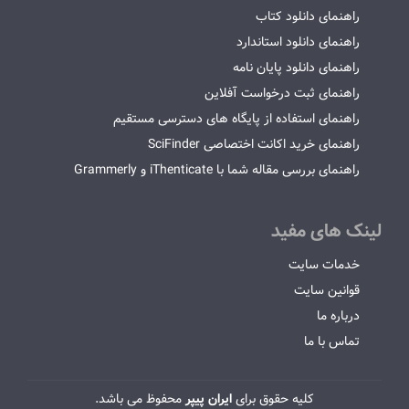
راهنمای دانلود کتاب
راهنمای دانلود استاندارد
راهنمای دانلود پایان نامه
راهنمای ثبت درخواست آفلاین
راهنمای استفاده از پایگاه های دسترسی مستقیم
راهنمای خرید اکانت اختصاصی SciFinder
راهنمای بررسی مقاله شما با iThenticate و Grammerly
لینک های مفید
خدمات سایت
قوانین سایت
درباره ما
تماس با ما
کلیه حقوق برای
ایران پیپر
محفوظ می باشد.