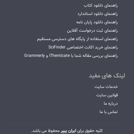
راهنمای دانلود کتاب
راهنمای دانلود استاندارد
راهنمای دانلود پایان نامه
راهنمای ثبت درخواست آفلاین
راهنمای استفاده از پایگاه های دسترسی مستقیم
راهنمای خرید اکانت اختصاصی SciFinder
راهنمای بررسی مقاله شما با iThenticate و Grammerly
لینک های مفید
خدمات سایت
قوانین سایت
درباره ما
تماس با ما
کلیه حقوق برای
ایران پیپر
محفوظ می باشد.