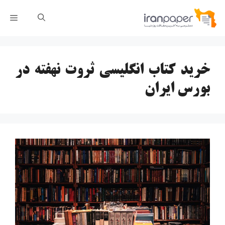
رش
فهر
ه
حتوا
خرید کتاب انگلیسی ثروت نهفته در
بورس ایران