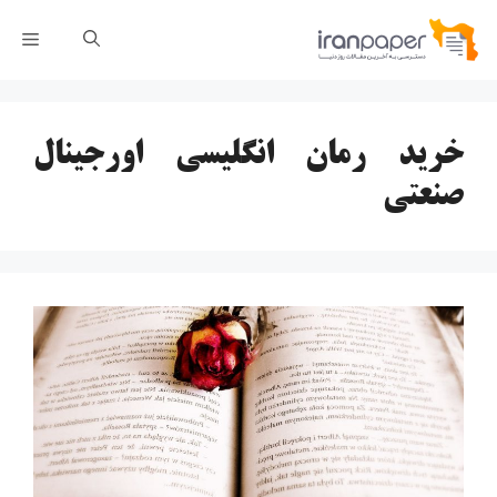
رش
فهر
ه
حتوا
خرید رمان انگلیسی اورجینال
صنعتی