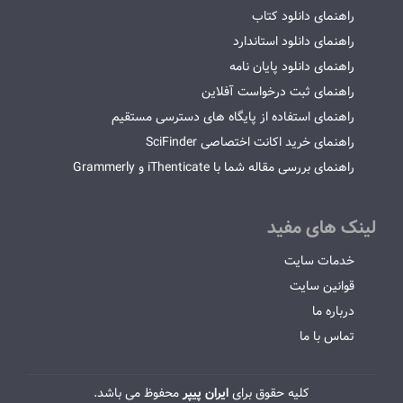
راهنمای دانلود کتاب
راهنمای دانلود استاندارد
راهنمای دانلود پایان نامه
راهنمای ثبت درخواست آفلاین
راهنمای استفاده از پایگاه های دسترسی مستقیم
راهنمای خرید اکانت اختصاصی SciFinder
راهنمای بررسی مقاله شما با iThenticate و Grammerly
لینک های مفید
خدمات سایت
قوانین سایت
درباره ما
تماس با ما
کلیه حقوق برای
ایران پیپر
محفوظ می باشد.