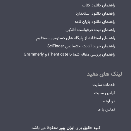
راهنمای دانلود کتاب
راهنمای دانلود استاندارد
راهنمای دانلود پایان نامه
راهنمای ثبت درخواست آفلاین
راهنمای استفاده از پایگاه های دسترسی مستقیم
راهنمای خرید اکانت اختصاصی SciFinder
راهنمای بررسی مقاله شما با iThenticate و Grammerly
لینک های مفید
خدمات سایت
قوانین سایت
درباره ما
تماس با ما
کلیه حقوق برای
ایران پیپر
محفوظ می باشد.