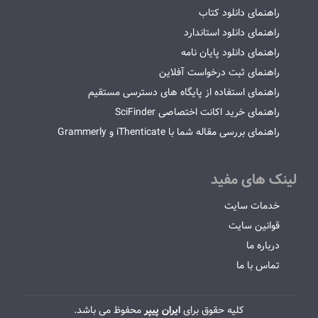
راهنمای دانلود کتاب
راهنمای دانلود استاندارد
راهنمای دانلود پایان نامه
راهنمای ثبت درخواست آفلاین
راهنمای استفاده از پایگاه های دسترسی مستقیم
راهنمای خرید اکانت اختصاصی SciFinder
راهنمای بررسی مقاله شما با iThenticate و Grammerly
لینک های مفید
خدمات سایت
قوانین سایت
درباره ما
تماس با ما
کلیه حقوق برای
ایران پیپر
محفوظ می باشد.