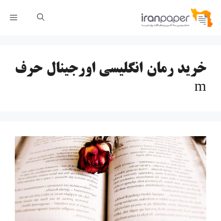
رش
فهر
ه
حتوا
خرید رمان انگلیسی اورجینال حرف
m