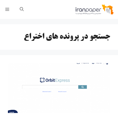
رش
فهر
ه
حتوا
جستجو در پرونده های اختراع