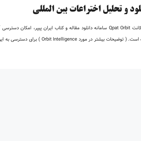
دسترسی به Orbit Intelligence با قابلیت تحلیل پتنت نحوه خرید اکانت Qpat Orbit سامانه دانلود مقاله و کتاب ایران پیپر، امکا
Orbit Intelligence با قابلیت دسترسی به ماژول آنالیز را فراهم کرده است. ( توضیحات بیشتر در مورد igence