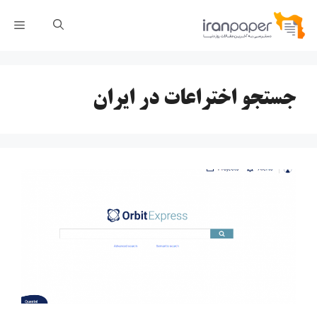
رش
فهر
ه
حتوا
جستجو اختراعات در ایران