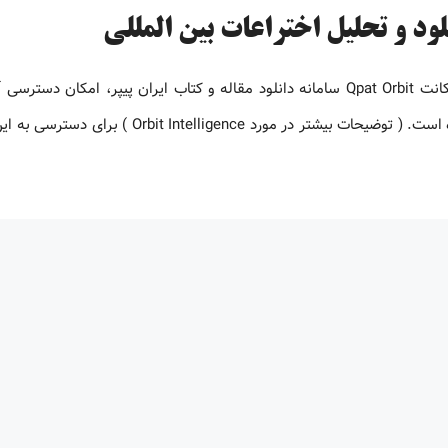
دسترسی به Orbit Intelligence با قابلیت تحلیل پتنت نحوه خرید اکانت Qpat Orbit سامانه دانلود مقاله و کتاب ایران پیپر، امکا
Orbit Intelligence با قابلیت دسترسی به ماژول آنالیز را فراهم کرده است. ( توضیحات بیشتر در مورد igence