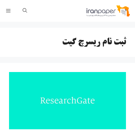
رش
فهر
ه
حتوا
ثبت نام ریسرچ گیت