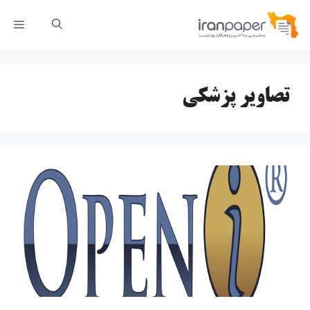
رش
فهر
ه
حتوا
تصاویر پزشکی