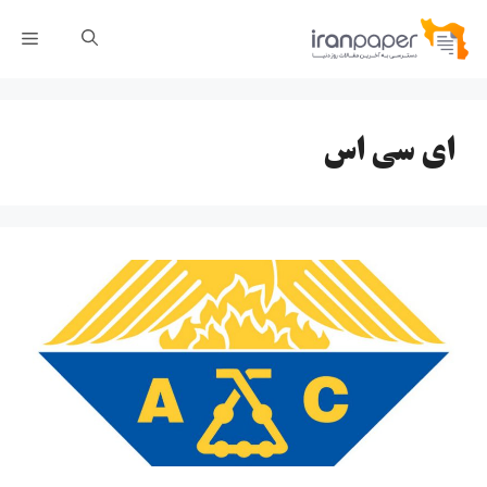
رش
فهر
ه
حتوا
ای سی اس