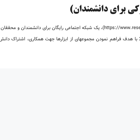
کی برای دانشمندان)
ریسرچ ‏گیت، شبکه اجتماعی دانشمندان ریسرچ ‏گیت (https://www.researchgate.net)، یک شبکه اجتماعی رایگان برای دانشمندا
آن را ” ‏فیسبوکی برای دانشمندان” می‏دانند. این شبکه در سال 2008 با هدف فراهم نمودن مجموعه‏ای از ابزارها جهت همکاری، اشترا