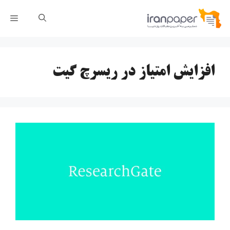
رش
فهر
ه
حتوا
افزایش امتیاز در ریسرچ گیت