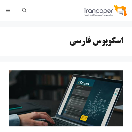
رش
فهر
ه
حتوا
اسکوپوس فارسی