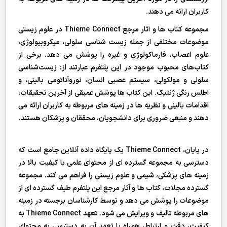
کاربران ارائه می دهند.
مجموعه کتاب ها و آثار مرجع Thieme Connect در علوم زیستی
موضوعات مختلفی از جمله زیست شناسی سلولی، میکروبیولوژی،
علوم اعصاب، فارماکولوژی و غیره را پوشش می دهد. برخی از
کتاب‌های محبوب موجود در این پلتفرم عبارتند از: زیست‌شناسی
سلولی و مولکولی، سیستم عصبی انسان، نوروآناتومی بالینی، و
اطلس رنگی ژنتیک. این کتاب ها پوشش عمیقی از آخرین تحقیقات،
اقدامات بالینی و نظریه ها در زمینه های مربوطه به کاربران ارائه می
دهند و منبعی ضروری برای دانشجویان، محققان و پزشکان هستند.
در پایان، Thieme Connect یک پایگاه داده آنلاین جامع است که
دسترسی به مجموعه گسترده ای از محتوای علمی با کیفیت بالا در
زمینه های پزشکی، شیمی و علوم زیستی را فراهم می کند. مجموعه
گسترده مجلات، کتاب ها و آثار مرجع این پلتفرم طیف گسترده ای از
موضوعات را پوشش می دهد و توسط کارشناسان برجسته در زمینه
های مربوطه تالیف و ویرایش می شود. تعهد Thieme Connect به
کیفیت، دقت و ارتباط، همراه با تعهد آن به دسترسی به محتوای