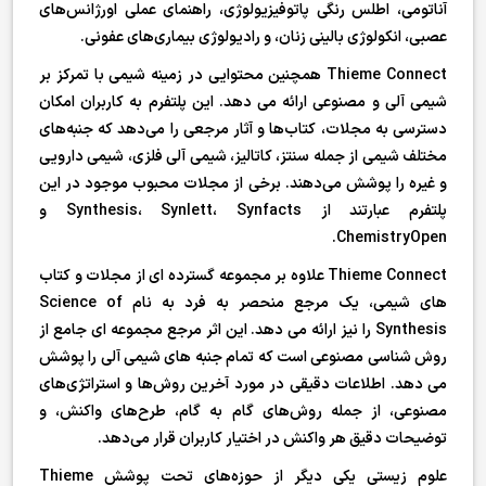
آناتومی، اطلس رنگی پاتوفیزیولوژی، راهنمای عملی اورژانس‌های
عصبی، انکولوژی بالینی زنان، و رادیولوژی بیماری‌های عفونی.
Thieme Connect همچنین محتوایی در زمینه شیمی با تمرکز بر
شیمی آلی و مصنوعی ارائه می دهد. این پلتفرم به کاربران امکان
دسترسی به مجلات، کتاب‌ها و آثار مرجعی را می‌دهد که جنبه‌های
مختلف شیمی از جمله سنتز، کاتالیز، شیمی آلی فلزی، شیمی دارویی
و غیره را پوشش می‌دهند. برخی از مجلات محبوب موجود در این
پلتفرم عبارتند از Synthesis، Synlett، Synfacts و
ChemistryOpen.
Thieme Connect علاوه بر مجموعه گسترده ای از مجلات و کتاب
های شیمی، یک مرجع منحصر به فرد به نام Science of
Synthesis را نیز ارائه می دهد. این اثر مرجع مجموعه ای جامع از
روش شناسی مصنوعی است که تمام جنبه های شیمی آلی را پوشش
می دهد. اطلاعات دقیقی در مورد آخرین روش‌ها و استراتژی‌های
مصنوعی، از جمله روش‌های گام به گام، طرح‌های واکنش، و
توضیحات دقیق هر واکنش در اختیار کاربران قرار می‌دهد.
علوم زیستی یکی دیگر از حوزه‌های تحت پوشش Thieme