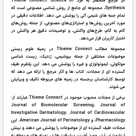
اثر مرجع منحصر به فرد Thieme Connect، Science of
Synthesis، مجموعه ای جامع از روش شناسی مصنوعی است که
تمام جنبه های شیمی آلی را پوشش می دهد. اطلاعات دقیقی در
مورد آخرین روش‌ها و استراتژی‌های مصنوعی، از جمله روش‌های
گام به گام، طرح‌های واکنش، و توضیحات دقیق هر واکنش در
اختیار کاربران قرار می‌دهد.
مجموعه مطالب Thieme Connect در زمینه علوم زیستی
موضوعات مختلفی از جمله بیوشیمی، ژنتیک، زیست شناسی
مولکولی، ایمونولوژی و غیره را پوشش می دهد. این پلتفرم طیف
گسترده ای از مجلات، کتاب ها و آثار مرجع را ارائه می دهد که
توسط کارشناسان برجسته در زمینه های مربوطه تالیف و ویرایش
می شوند.
برخی از مجلات محبوب موجود در Thieme Connect عبارتند از:
Journal of Biomolecular Screening، Journal of
Investigative Dermatology، Journal of Cardiovascular
Pharmacology، و American Journal of Perinatology. این
مجلات طیف گسترده ای از موضوعات را پوشش می دهند و بینش
ارزشمندی را در مورد آخرین پیشرفت ها در زمینه های مربوطه به