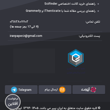
راهنمای خرید اکانت اختصاصی SciFinder
راهنمای بررسی مقاله شما با iThenticate و Grammerly
تلفن تماس:
02182807702
(9 الی 17 بجز جمعه ها)
پست الکترونیکی:
iranpaper.ir@gmail.com
ارسال پیام
Telegram
درخواست
آفلاین
© کلیه حقوق سایت متعلق به ایران پیپر می باشد. 1405 -1394 ‍
ایران پیپر